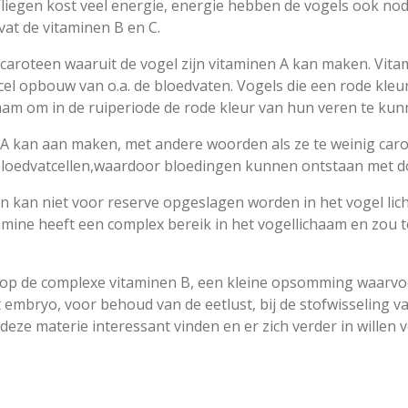
Vliegen kost veel energie, energie hebben de vogels ook n
at de vitaminen B en C.
aroteen waaruit de vogel zijn vitaminen A kan maken. Vitami
cel opbouw van o.a. de bloedvaten. Vogels die een rode kleu
haam om in de ruiperiode de rode kleur van hun veren te ku
 A kan aan maken, met andere woorden als ze te weinig caro
bloedvatcellen,waardoor bloedingen kunnen ontstaan met do
en kan niet voor reserve opgeslagen worden in het vogel li
ine heeft een complex bereik in het vogellichaam en zou te
en op de complexe vitaminen B, een kleine opsomming waarvo
 embryo, voor behoud van de eetlust, bij de stofwisseling van
eze materie interessant vinden en er zich verder in willen v