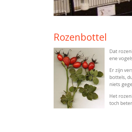
Rozenbottel
Dat rozen
ene vogels
Er zijn ve
bottels, d
niets geg
Het rozen
toch beter