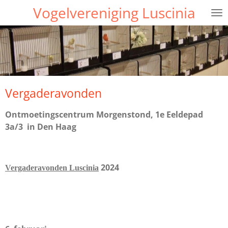
Vogelvereniging Luscinia
Ga
direct
naar
de
hoofdinhoud
Vergaderavonden
Ontmoetingscentrum Morgenstond,
1e Eeldepad
3a/3 in Den Haag
2024
Vergaderavonden Luscinia