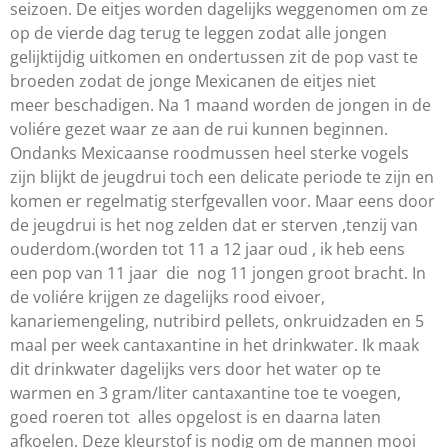
seizoen. De eitjes worden dagelijks weggenomen om ze
op de vierde dag terug te leggen zodat alle jongen
gelijktijdig uitkomen en ondertussen zit de pop vast te
broeden zodat de jonge Mexicanen de eitjes niet
meer beschadigen. Na 1 maand worden de jongen in de
voliére gezet waar ze aan de rui kunnen beginnen.
Ondanks Mexicaanse roodmussen heel sterke vogels
zijn blijkt de jeugdrui toch een delicate periode te zijn en
komen er regelmatig sterfgevallen voor. Maar eens door
de jeugdrui is het nog zelden dat er sterven ,tenzij van
ouderdom.(worden tot 11 a 12 jaar oud , ik heb eens
een pop van 11 jaar die nog 11 jongen groot bracht. In
de voliére krijgen ze dagelijks rood eivoer,
kanariemengeling, nutribird pellets, onkruidzaden en 5
maal per week cantaxantine in het drinkwater. Ik maak
dit drinkwater dagelijks vers door het water op te
warmen en 3 gram/liter cantaxantine toe te voegen,
goed roeren tot alles opgelost is en daarna laten
afkoelen. Deze kleurstof is nodig om de mannen mooi