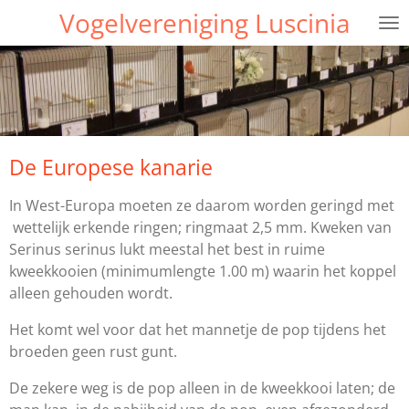
Vogelvereniging Luscinia
Ga
direct
naar
de
hoofdinhoud
De Europese kanarie
In West-Europa moeten ze daarom worden geringd met
wettelijk erkende ringen; ringmaat 2,5 mm. Kweken van
Serinus serinus lukt meestal het best in ruime
kweekkooien (minimumlengte 1.00 m) waarin het koppel
alleen gehouden wordt.
Het komt wel voor dat het mannetje de pop tijdens het
broeden geen rust gunt.
De zekere weg is de pop alleen in de kweekkooi laten; de